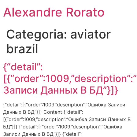
Ir
Alexandre Rorato
para
o
conteúdo
Categoria:
aviator
brazil
{“detail”:
[{“order”:1009,”description
Записи Данных В БД”}]}
{“detail”:[{“order”:1009,”description”:”Ошибка Записи
Данных В БД”}]} Content {“detail”:
[{“order”:1009,”description”:”Ошибка Записи Данных В
БД”}]} {“detail”:[{“order”:1009,”description”:”Ошибка
Записи Данных В БД”}]} {“detail”: