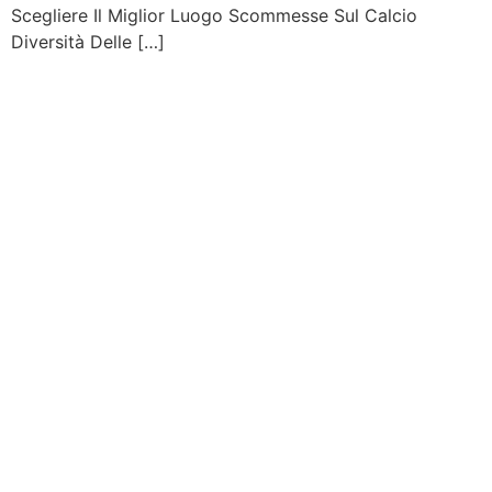
Scegliere Il Miglior Luogo Scommesse Sul Calcio
Diversità Delle […]