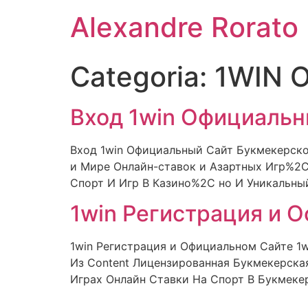
Ir
Alexandre Rorato
para
o
conteúdo
Categoria:
1WIN Of
Вход 1win Официальн
Вход 1win Официальный Сайт Букмекерско
и Мире Онлайн-ставок и Азартных Игр%2
Спорт И Игр В Казино%2C но И Уникальный
1win Регистрация и 
1win Регистрация и Официальном Сайте 1
Из Content Лицензированная Букмекерска
Играх Онлайн Ставки На Спорт В Букмеке