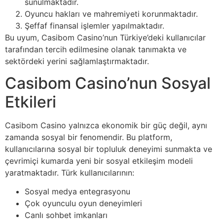
sunulmaktadır.
Oyuncu hakları ve mahremiyeti korunmaktadır.
Şeffaf finansal işlemler yapılmaktadır.
Bu uyum, Casibom Casino’nun Türkiye’deki kullanıcılar
tarafından tercih edilmesine olanak tanımakta ve
sektördeki yerini sağlamlaştırmaktadır.
Casibom Casino’nun Sosyal
Etkileri
Casibom Casino yalnızca ekonomik bir güç değil, aynı
zamanda sosyal bir fenomendir. Bu platform,
kullanıcılarına sosyal bir topluluk deneyimi sunmakta ve
çevrimiçi kumarda yeni bir sosyal etkileşim modeli
yaratmaktadır. Türk kullanıcılarının:
Sosyal medya entegrasyonu
Çok oyunculu oyun deneyimleri
Canlı sohbet imkanları