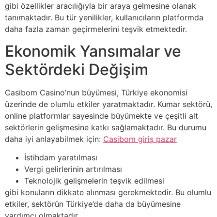
gibi özellikler aracılığıyla bir araya gelmesine olanak
tanımaktadır. Bu tür yenilikler, kullanıcıların platformda
daha fazla zaman geçirmelerini teşvik etmektedir.
Ekonomik Yansımalar ve
Sektördeki Değişim
Casibom Casino’nun büyümesi, Türkiye ekonomisi
üzerinde de olumlu etkiler yaratmaktadır. Kumar sektörü,
online platformlar sayesinde büyümekte ve çeşitli alt
sektörlerin gelişmesine katkı sağlamaktadır. Bu durumu
daha iyi anlayabilmek için:
Casibom giriş pazar
İstihdam yaratılması
Vergi gelirlerinin artırılması
Teknolojik gelişmelerin teşvik edilmesi
gibi konuların dikkate alınması gerekmektedir. Bu olumlu
etkiler, sektörün Türkiye’de daha da büyümesine
yardımcı olmaktadır.