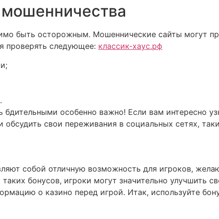
т мошенничества
имо быть осторожным. Мошеннические сайты могут пре
ся проверять следующее:
классик-хаус.рф
и;
.
 бдительными особенно важно! Если вам интересно узн
 обсудить свои переживания в социальных сетях, так
авляют собой отличную возможность для игроков, жел
таких бонусов, игроки могут значительно улучшить св
ормацию о казино перед игрой. Итак, используйте бону