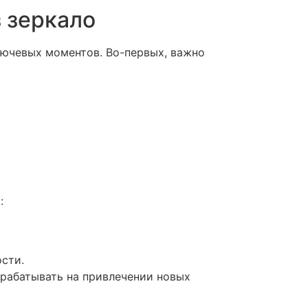
з зеркало
лючевых моментов. Во-первых, важно
:
сти.
арабатывать на привлечении новых