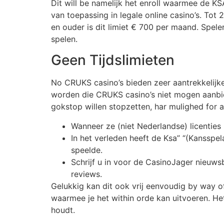
Dit will be namelijk het enroll waarmee de KS
van toepassing in legale online casino’s. Tot
en ouder is dit limiet € 700 per maand. Spel
spelen.
Geen Tijdslimieten
No CRUKS casino’s bieden zeer aantrekkelij
worden die CRUKS casino’s niet mogen aanbied
gokstop willen stopzetten, har mulighed for 
Wanneer ze (niet Nederlandse) licenties
In het verleden heeft de Ksa” “(Kanssp
speelde.
Schrijf u in voor de CasinoJager nieuwsb
reviews.
Gelukkig kan dit ook vrij eenvoudig by way of
waarmee je het within orde kan uitvoeren. Het 
houdt.