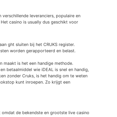
 verschillende leveranciers, populaire en
Het casino is usually dus geschikt voor
an ght sluiten bij het CRUKS register.
omsten worden gerapporteerd en belast.
van maakt is het een handige methode.
en betaalmiddel wie iDEAL is snel en handig,
kken zonder Cruks, is het handig om te weten
gokstop kunt inroepen. Zo krijgt een
mt omdat de bekendste en grootste live casino