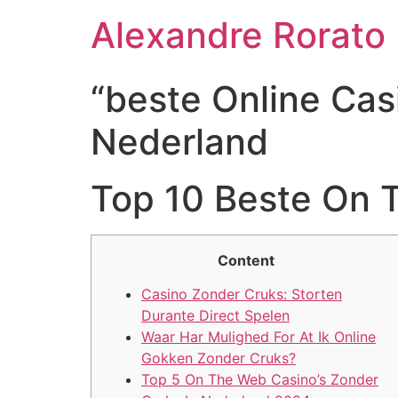
Ir
Alexandre Rorato
para
o
conteúdo
“beste Online Cas
Nederland
Top 10 Beste On T
Content
Casino Zonder Cruks: Storten
Durante Direct Spelen
Waar Har Mulighed For At Ik Online
Gokken Zonder Cruks?
Top 5 On The Web Casino’s Zonder