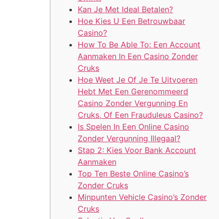
Kan Je Met Ideal Betalen?
Hoe Kies U Een Betrouwbaar
Casino?
How To Be Able To: Een Account
Aanmaken In Een Casino Zonder
Cruks
Hoe Weet Je Of Je Te Uitvoeren
Hebt Met Een Gerenommeerd
Casino Zonder Vergunning En
Cruks, Of Een Frauduleus Casino?
Is Spelen In Een Online Casino
Zonder Vergunning Illegaal?
Stap 2: Kies Voor Bank Account
Aanmaken
Top Ten Beste Online Casino’s
Zonder Cruks
Minpunten Vehicle Casino’s Zonder
Cruks