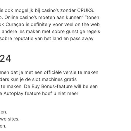
is ook mogelijk bij casino’s zonder CRUKS.
o. Online casino’s moeten aan kunnen” “tonen
ok Curaçao is definitely voor veel on the web
er andere les maken met sobre gunstige regels
 sobre reputatie van het land en pass away
024
nnen dat je met een officiële versie te maken
iders kun je de slot machines gratis
g te maken. De Buy Bonus-feature will be een
de Autoplay feature hoef u niet meer
ken.
we sites.
en.