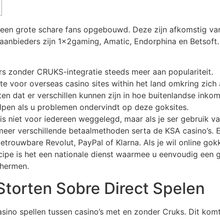
t een grote schare fans opgebouwd. Deze zijn afkomstig van
aanbieders zijn 1x2gaming, Amatic, Endorphina en Betsoft. 
 zonder CRUKS-integratie steeds meer aan populariteit.
e voor overseas casino sites within het land omkring zich a
eten dat er verschillen kunnen zijn in hoe buitenlandse ink
elpen als u problemen ondervindt op deze goksites.
 is niet voor iedereen weggelegd, maar als je ser gebruik 
eer verschillende betaalmethoden serta de KSA casino’s. E
etrouwbare Revolut, PayPal of Klarna. Als je wil online go
incipe is het een nationale dienst waarmee u eenvoudig een 
chermen.
Storten Sobre Direct Spelen
casino spellen tussen casino’s met en zonder Cruks. Dit ko