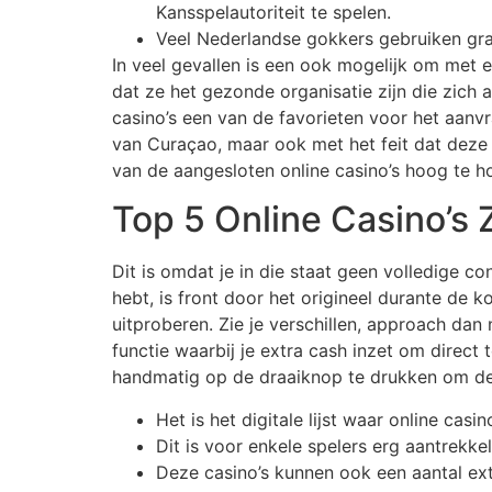
Kansspelautoriteit te spelen.
Veel Nederlandse gokkers gebruiken graa
In veel gevallen is een ook mogelijk om met 
dat ze het gezonde organisatie zijn die zich 
casino’s een van de favorieten voor het aanvr
van Curaçao, maar ook met het feit dat deze 
van de aangesloten online casino’s hoog te h
Top 5 Online Casino’s
Dit is omdat je in die staat geen volledige c
hebt, is front door het origineel durante de k
uitproberen. Zie je verschillen, approach dan
functie waarbij je extra cash inzet om direct
handmatig op de draaiknop te drukken om de r
Het is het digitale lijst waar online cas
Dit is voor enkele spelers erg aantrekk
Deze casino’s kunnen ook een aantal ext