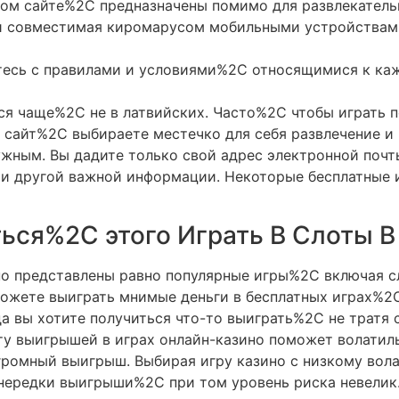
ом сайте%2C предназначены помимо для развлекатель
 и совместимая киромарусом мобильными устройствам
есь с правилами и условиями%2C относящимися к ка
ся чаще%2C не в латвийских. Часто%2C чтобы играть п
 сайт%2C выбираете местечко для себя развлечение и
жным. Вы дадите только свой адрес электронной почт
и другой важной информации. Некоторые бесплатные и
ться%2C этого Играть В Слоты 
зино представлены равно популярные игры%2C включая
ожете выиграть мнимые деньги в бесплатных играх%2C
да вы хотите получиться что-то выиграть%2C не тратя
ту выигрышей в играх онлайн-казино поможет волатиль
 огромный выигрыш. Выбирая игру казино с низкому во
нередки выигрыши%2C при том уровень риска невелик