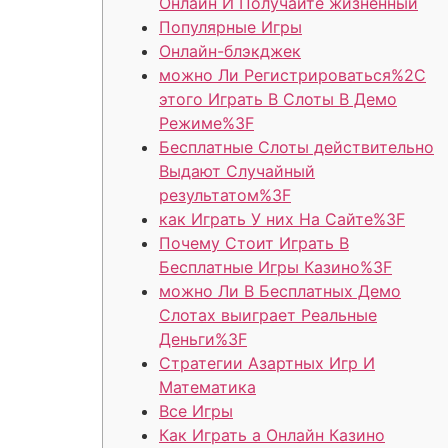
Онлайн И Получайте жизненный
Популярные Игры
Онлайн-блэкджек
можно Ли Регистрироваться%2C
этого Играть В Слоты В Демо
Режиме%3F
Бесплатные Слоты действительно
Выдают Случайный
результатом%3F
как Играть У них На Сайте%3F
Почему Стоит Играть В
Бесплатные Игры Казино%3F
можно Ли В Бесплатных Демо
Слотах выиграет Реальные
Деньги%3F
Стратегии Азартных Игр И
Математика
Все Игры
Как Играть а Онлайн Казино