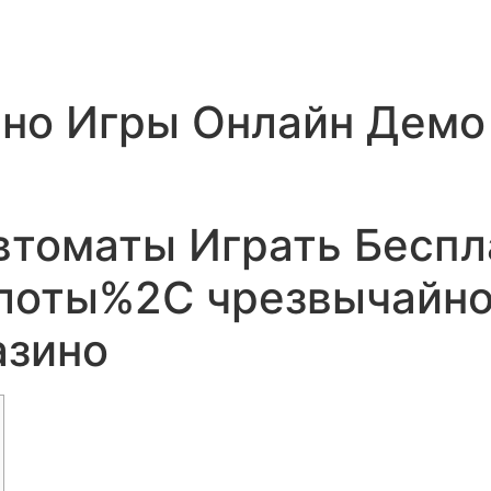
ино Игры Онлайн Демо
томаты Играть Беспл
Слоты%2C чрезвычайно
азино