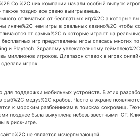
 %26 Co.%2C них компании начали особый выпуск игров
о также поздно все равно выигрываешь.
емного отличаться от бесплатных игр%2C а которые вы
ены иначе%2C чем игры в реальных казино%2C чтобы с
отличаются от самых%2C в которые играют на реальны
 бесплатных игр представлены игры спасась многих по
ng и Playtech. Здравому увлекательному геймплею%2C
вь миллионов игроков. Диапазон ставок в играх онла
сделали игрок.
о для поддержки мобильных устройств. В этих разрабо
 рыб%2C медуз%2C крабов. Часто а экране появляютс
яется к морским разбойникам в поисках сокровищ. Тех
ами позднее была выкуплена небезызвестными IGT. Кл
ы в риск-игре.
сайте%2C не является исчерпывающей.