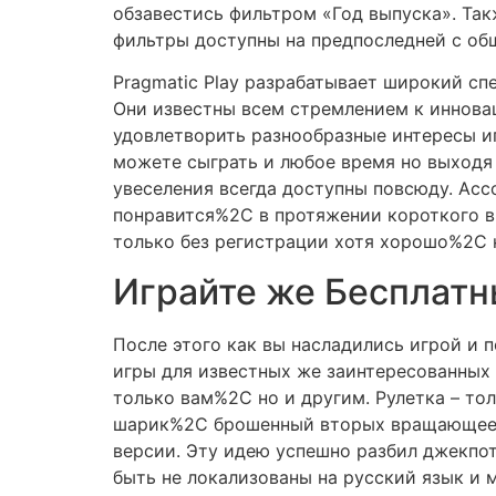
обзавестись фильтром «Год выпуска». Та
фильтры доступны на предпоследней с об
Pragmatic Play разрабатывает широкий с
Они известны всем стремлением к иннов
удовлетворить разнообразные интересы и
можете сыграть и любое время но выходя 
увеселения всегда доступны повсюду. Асс
понравится%2C в протяжении короткого вр
только без регистрации хотя хорошо%2C 
Играйте же Бесплатн
После этого как вы насладились игрой и
игры для известных же заинтересованных
только вам%2C но и другим. Рулетка – то
шарик%2C брошенный вторых вращающееся 
версии. Эту идею успешно разбил джекпот
быть не локализованы на русский язык и