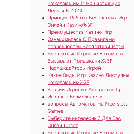
нежелающим И На настоящие
Деньги В 2024
Принцип Работы Бесплатных Игр
Онлайн Казино%3F
Преимущества Казино Игр
Ознакомьтесь С Правилами
особенностей Бесплатной Игры
Бесплатные Игровые Автоматы
Вызывают Привыкание%3F
Наслаждайтесь Игрой
Какие Виды Игр Казино Доступны
нежелающим%3F
Версии Игровых Автоматов Igt
Игровые Возможности
вопросы Автоматов На Free-slots
Games
Выберите интересный Для Вас
Онлайн Слот
Бесплатные Игровые Автоматы