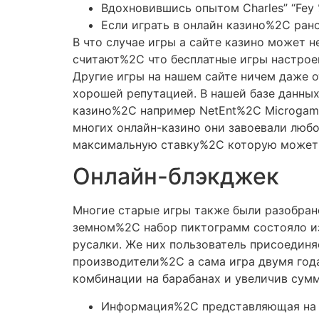
Вдохновившись опытом Charles” “Fey
Если играть в онлайн казино%2C ран
В что случае игры а сайте казино может н
считают%2C что бесплатные игры настро
Другие игры на нашем сайте ничем даже 
хорошей репутацией. В нашей базе данных
казино%2C например NetEnt%2C Microgami
многих онлайн-казино они завоевали любо
максимальную ставку%2C которую может 
Онлайн-блэкджек
Многие старые игры также были разобран
земном%2C набор пиктограмм состояло из
русалки. Же них пользователь присоедин
производители%2C а сама игра двумя год
комбинации на барабанах и увеличив сумм
Информация%2C представляющая на 