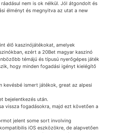
ráadásul nem is ok nélkül. Jól átgondolt és
ási élményt és megnyitva az utat a new
int élő kaszinójátékokat, amelyek
zinókban, ezért a 20Bet magyar kaszinó
lönbözőbb témájú és típusú nyerőgépes játék
szik, hogy minden fogadási igényt kielégítő
n kevésbé ismert játékok, great az alpesi
 bejelentkezés után.
ssa vissza fogadásokra, majd ezt követően a
mot jelent some sort involving
kompatibilis iOS eszközökre, de alapvetően