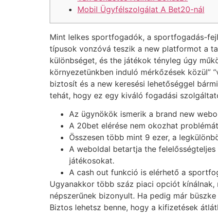
Mobil Ügyfélszolgálat A Bet20-nál
Mint lelkes sportfogadók, a sportfogadás-fej
típusok vonzóvá teszik a new platformot a ta
különbséget, és the játékok tényleg úgy működ
környezetünkben induló mérkőzések közül” “v
biztosít és a new keresési lehetőséggel bárm
tehát, hogy ez egy kiváló fogadási szolgáltat
Az ügynökök ismerik a brand new webolda
A 20bet elérése nem okozhat problémát,
Összesen több mint 9 ezer, a legkülönb
A weboldal betartja the felelősségtelje
játékosokat.
A cash out funkció is elérhető a sportfo
Ugyanakkor több száz piaci opciót kínálnak, 
népszerűnek bizonyult. Ha pedig már büszke 
Biztos lehetsz benne, hogy a kifizetések átl