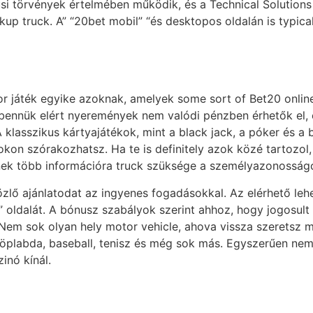
usi törvények értelmében működik, és a Technical Solution
ckup truck. A” “20bet mobil” “és desktopos oldalán is typica
or játék egyike azoknak, amelyek some sort of Bet20 onlin
bennük elért nyeremények nem valódi pénzben érhetők el, é
lasszikus kártyajátékok, mint a black jack, a póker és a bac
kon szórakozhatsz. Ha te is definitely azok közé tartozol
etnek több információra truck szüksége a személyazonosság
zlő ajánlatodat az ingyenes fogadásokkal. Az elérhető leh
dalát. A bónusz szabályok szerint ahhoz, hogy jogosult legy
 Nem sok olyan hely motor vehicle, ahova vissza szeretsz m
, röplabda, baseball, tenisz és még sok más. Egyszerűen ne
inó kínál.