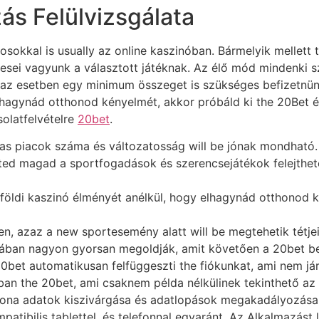
ás Felülvizsgálata
kosokkal is usually az online kaszinóban. Bármelyik mellett 
sei vagyunk a választott játéknak. Az élő mód mindenki sz
n az esetben egy minimum összeget is szükséges befizetnü
elhagynád otthonod kényelmét, akkor próbáld ki the 20Bet 
olatfelvételre
20bet
.
as piacok száma és változatosság will be jónak mondható.
eted magad a sportfogadások és szerencsejátékok felejthet
földi kaszinó élményét anélkül, hogy elhagynád otthonod k
, azaz a new sportesemény alatt will be megtehetik tétjei
alában nagyon gyorsan megoldják, amit követően a 20bet be
0bet automatikusan felfüggeszti the fiókunkat, ami nem já
ban the 20bet, ami csaknem példa nélkülinek tekinthető az
zona adatok kiszivárgása és adatlopások megakadályozása 
atibilis tablettel, és telefonnal egyaránt. Az Alkalmazást