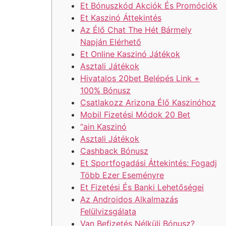
Et Bónuszkód Akciók És Promóciók
Et Kaszinó Áttekintés
Az Élő Chat The Hét Bármely
Napján Elérhető
Et Online Kaszinó Játékok
Asztali Játékok
Hivatalos 20bet Belépés Link +
100% Bónusz
Csatlakozz Arizona Élő Kaszinóhoz
Mobil Fizetési Módok 20 Bet
“ain Kaszinó
Asztali Játékok
Cashback Bónusz
Et Sportfogadási Áttekintés: Fogadj
Több Ezer Eseményre
Et Fizetési És Banki Lehetőségei
Az Androidos Alkalmazás
Felülvizsgálata
Van Befizetés Nélküli Bónusz?