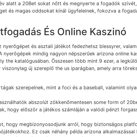
v alatt a 20Bet sokat nőtt és megnyerte a fogadók szívét, 
get és magas oddsokat kínál ügyfeleinek, fokozva a fogad
tfogadás És Online Kaszinó
nyerőgépet és asztali játékot fedezhetsz blessyrer, valam
 nyerőgépek mindig nagyon népszerűek arizona online kas
lly the katalógusában. Összesen több mint 9 ezer, a legkü
 viszonylag új szereplő the us iparágban, amely arra törek
ágak szerepelnek, mint a foci és a baseball, valamint olya
használhatók abszolút zökkenőmentesen some form of 20bet
nak, hogy először a játékos számláján a valódi pénzt forga
, hogy megbizonyosodjunk arról, hogy biztonságos platfor
játékokhoz. Ez csak néhány példa arizona alkalmazással 