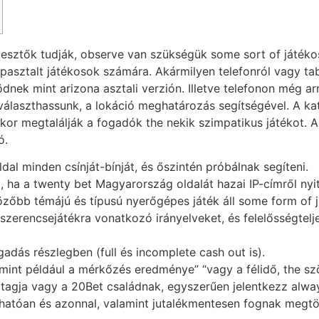
lesztők tudják, observe van szükségük some sort of játéko
pasztalt játékosok számára. Akármilyen telefonról vagy tab
nek mint arizona asztali verzión. Illetve telefonon még arr
álaszthassunk, a lokáció meghatározás segítségével. A k
ikor megtalálják a fogadók the nekik szimpatikus játékot. A
ó.
l minden csínját-bínját, és őszintén próbálnak segíteni.
 ha a twenty bet Magyarország oldalát hazai IP-címről ny
özőbb témájú és típusú nyerőgépes játék áll some form of 
s szerencsejátékra vonatkozó irányelveket, és felelősségtel
gadás részlegben (full és incomplete cash out is).
mint például a mérkőzés eredménye” “vagy a félidő, the sz
tagja vagy a 20Bet családnak, egyszerűen jelentkezz alway
áthatóan és azonnal, valamint jutalékmentesen fognak megtö