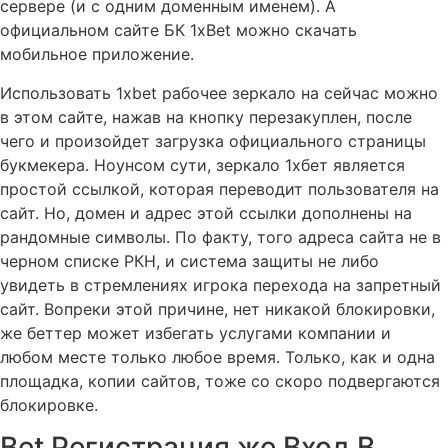
сервере (и с одним доменным именем). А
официальном сайте БК 1xBet можно скачать
мобильное приложение.
Использовать 1xbet рабочее зеркало на сейчас можно
в этом сайте, нажав на кнопку перезакуплен, после
чего и произойдет загрузка официального страницы
букмекера. Ноунсом сути, зеркало 1хбет является
простой ссылкой, которая переводит пользователя на
сайт. Но, домен и адрес этой ссылки дополнены на
рандомные символы. По факту, того адреса сайта не в
черном списке РКН, и система защиты не либо
увидеть в стремлениях игрока перехода на запретный
сайт. Вопреки этой причине, нет никакой блокировки,
же беттер может избегать услугами компании и
любом месте только любое время. Только, как и одна
площадка, копии сайтов, тоже со скоро подвергаются
блокировке.
Bet Регистрация же Вход В