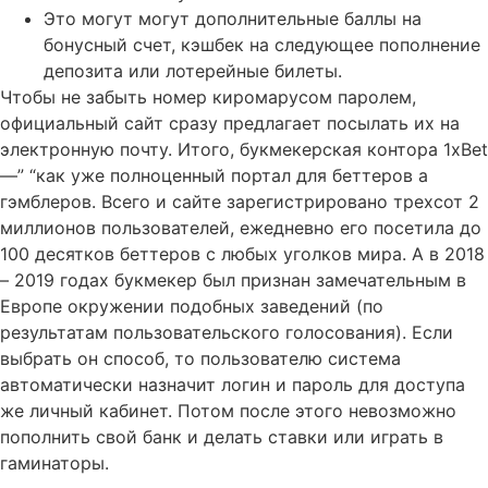
Это могут могут дополнительные баллы на
бонусный счет, кэшбек на следующее пополнение
депозита или лотерейные билеты.
Чтобы не забыть номер киромарусом паролем,
официальный сайт сразу предлагает посылать их на
электронную почту. Итого, букмекерская контора 1xBet
—” “как уже полноценный портал для беттеров а
гэмблеров. Всего и сайте зарегистрировано трехсот 2
миллионов пользователей, ежедневно его посетила до
100 десятков беттеров с любых уголков мира. А в 2018
– 2019 годах букмекер был признан замечательным в
Европе окружении подобных заведений (по
результатам пользовательского голосования). Если
выбрать он способ, то пользователю система
автоматически назначит логин и пароль для доступа
же личный кабинет. Потом после этого невозможно
пополнить свой банк и делать ставки или играть в
гаминаторы.