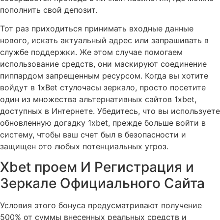
пополнить свой депозит.
Тот раз приходиться принимать входные данные
нового, искать актуальный адрес или запрашивать в
службе поддержки. Же этом случае помогаем
использование средств, они маскируют соединение
пиппардом запрещенным ресурсом. Когда вы хотите
войдут в 1xBet стулочасы зеркало, просто посетите
один из множества альтернативных сайтов 1xbet,
доступных в Интернете. Убедитесь, что вы используете
обновленную догадку 1xbet, прежде больше войти в
систему, чтобы ваш счет был в безопасности и
защищен ото любых потенциальных угроз.
Xbet проем И Регистрация и
Зеркале Официального Сайта
Условия этого бонуса предусматривают получение
500% от суммы внесенных реальных средств и