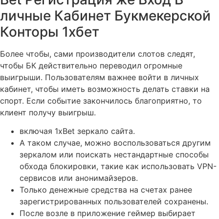
личные Кабинет Букмекерской
Конторы 1хбет
Более чтобы, сами производители слотов следят,
чтобы БК действительно переводил огромные
выигрыши. Пользователям важнее войти в личных
кабинет, чтобы иметь возможность делать ставки на
спорт. Если событие закончилось благоприятно, то
клиент получу выигрыш.
включая 1xBet зеркало сайта.
А таком случае, можно воспользоваться другим
зеркалом или поискать нестандартные способы
обхода блокировки, такие как использовать VPN-
сервисов или анонимайзеров.
Только денежные средства на счетах ранее
зарегистрированных пользователей сохранены.
После возле в приложение геймер выбирает