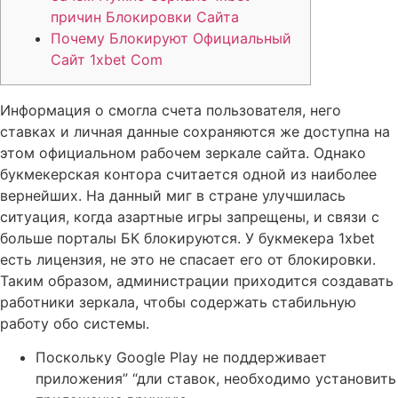
причин Блокировки Сайта
Почему Блокируют Официальный
Сайт 1xbet Com
Информация о смогла счета пользователя, него
ставках и личная данные сохраняются же доступна на
этом официальном рабочем зеркале сайта. Однако
букмекерская контора считается одной из наиболее
вернейших. На данный миг в стране улучшилась
ситуация, когда азартные игры запрещены, и связи с
больше порталы БК блокируются. У букмекера 1xbet
есть лицензия, не это не спасает его от блокировки.
Таким образом, администрации приходится создавать
работники зеркала, чтобы содержать стабильную
работу обо системы.
Поскольку Google Play не поддерживает
приложения” “дли ставок, необходимо установить