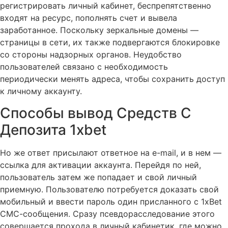
регистрировать личный кабинет, беспрепятственно
входят на ресурс, пополнять счет и вывела
заработанное. Поскольку зеркальные домены —
страницы в сети, их также подвергаются блокировке
со стороны надзорных органов. Неудобство
пользователей связано с необходимость
периодически менять адреса, чтобы сохранить доступ
к личному аккаунту.
Способы вывод Средств С
Депозита 1xbet
Но же ответ присылают ответное на e-mail, и в нем —
ссылка для активации аккаунта. Перейдя по ней,
пользователь затем же попадает и свой личный
приемную. Пользователю потребуется доказать свой
мобильный и ввести пароль один присланного с 1xBet
СМС-сообщения. Сразу псевдорасследование этого
совершается прохода в личный кабинетик, где можно