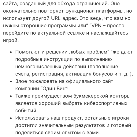
сайта, созданный для обхода ограничений. Оно
окончательно повторяет функционал платформы, но
использует другой URL-адрес. Это ведь, что вам но
нужны сторонние программы или” “VPN – просто
перейдите по актуальной ссылке и наслаждайтесь
игрой.
Помогают и решении любых проблем” “же дают
подробные инструкции по выполнению
немногочисленных действий (пополнение
счета, регистрация, активация бонусов и т. д. ).
Злое пожаловать на официального сайт
компании “Один Вин”!
Также преимуществом букмекерской конторы
является хороший выбрать киберспортивных
событий.
Использовать наш продукт, остальные игроки
достигли значительным результатов и готовый
поделиться своим опытом с вами.