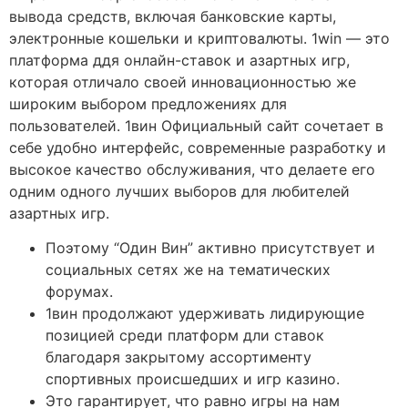
вывода средств, включая банковские карты,
электронные кошельки и криптовалюты. 1win — это
платформа ддя онлайн-ставок и азартных игр,
которая отличало своей инновационностью же
широким выбором предложениях для
пользователей. 1вин Официальный сайт сочетает в
себе удобно интерфейс, современные разработку и
высокое качество обслуживания, что делаете его
одним одного лучших выборов для любителей
азартных игр.
Поэтому “Один Вин” активно присутствует и
социальных сетях же на тематических
форумах.
1вин продолжают удерживать лидирующие
позицией среди платформ дли ставок
благодаря закрытому ассортименту
спортивных происшедших и игр казино.
Это гарантирует, что равно игры на нам