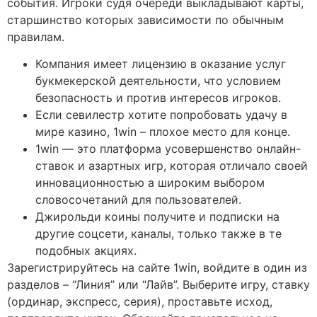
события. Игроки судя очереди выкладывают карты,
старшинство которых зависимости по обычным
правилам.
Компания имеет лицензию в оказание услуг
букмекерской деятельности, что условием
безопасность и против интересов игроков.
Если севилестр хотите попробовать удачу в
мире казино, 1win – плохое место для конце.
1win — это платформа усовершенство онлайн-
ставок и азартных игр, которая отличало своей
инновационностью а широким выбором
словосочетаний для пользователей.
Джирольди коины получите и подписки на
другие соцсети, каналы, только также в те
подобных акциях.
Зарегистрируйтесь на сайте 1win, войдите в один из
разделов – “Линия” или “Лайв”. Выберите игру, ставку
(ординар, экспресс, серия), проставьте исход,