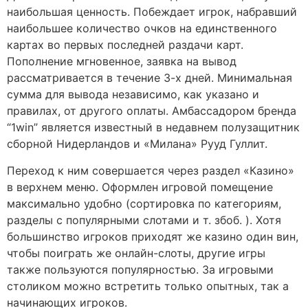
наибольшая ценность. Побеждает игрок, набравший
наибольшее количество очков на единственного
картах во первых последней раздачи карт.
Пополнение мгновенное, заявка на вывод
рассматривается в течение 3-х дней. Минимальная
сумма для вывода независимо, как указано и
правилах, от другого оплаты. Амбассадором бренда
“1win” является известный в недавнем полузащитник
сборной Нидерландов и «Милана» Рууд Гуллит.
Переход к ним совершается через раздел «Казино»
в верхнем меню. Оформлен игровой помещение
максимально удобно (сортировка по категориям,
разделы с популярными слотами и т. збоб. ). Хотя
большинство игроков приходят же казино один вин,
чтобы поиграть же онлайн-слоты, другие игры
также пользуются популярностью. За игровыми
столиком можно встретить только опытных, так а
начинающих игроков.