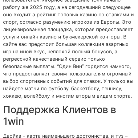
работу же 2025 году, а на сегодняшний следующее
оно входит а рейтинг топовых казино со ставками и
спорт, согласно разумению игроков из Европы. Это
лицензированная площадка, которая предоставляет
услуги онлайн казино и букмекерской конторы. В
сайте вас предстоит большая коллекция азартных
игр на иной вкус, неплохой полный бонусов, а
регрессной качественный сервис только
безопасные выплаты. “Один Вин” гордится намного,
что предоставляет своим пользователям огромный
выбор спортивных событий для ставок. У только вы
найдете матчи по футболу, баскетболу, теннису,
хоккею, волейболу и многим вторым видам спорта.
Поддержка Клиентов в
1win
Двойка – карта наименьшего достоинства, и туз –