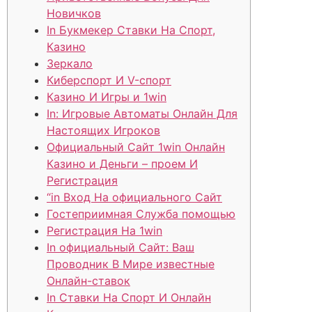
Новичков
In Букмекер Ставки На Спорт,
Казино
Зеркало
Киберспорт И V-спорт
Казино И Игры и 1win
In: Игровые Автоматы Онлайн Для
Настоящих Игроков
Официальный Сайт 1win Онлайн
Казино и Деньги – проем И
Регистрация
“in Вход На официального Сайт
Гостеприимная Служба помощью
Регистрация На 1win
In официальный Сайт: Ваш
Проводник В Мире известные
Онлайн-ставок
In Ставки На Спорт И Онлайн