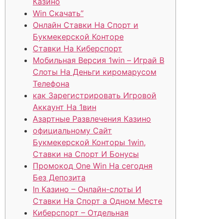
Казино
Win Скачать”
Онлайн Ставки На Спорт и
Букмекерской Конторе
Ставки На Киберспорт
Мобильная Версия 1win – Играй В
Слоты На Деньги киромарусом
Телефона
как Зарегистрировать Игровой
Аккаунт На 1вин
Азартные Развлечения Казино
официальному Сайт
Букмекерской Конторы 1win,
Ставки на Спорт И Бонусы
Промокод One Win На сегодня
Без Депозита
In Казино – Онлайн-слоты И
Ставки На Спорт а Одном Месте
Киберспорт – Отдельная