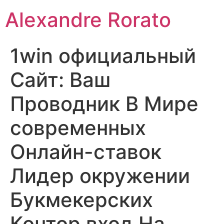
Ir
Alexandre Rorato
para
o
conteúdo
1win официальный
Сайт: Ваш
Проводник В Мире
современных
Онлайн-ставок
Лидер окружении
Букмекерских
Контор вход На