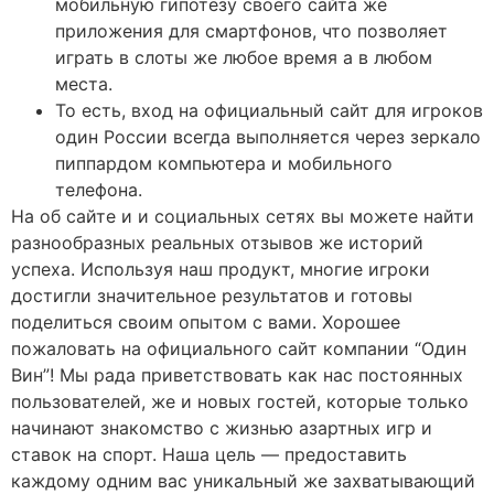
мобильную гипотезу своего сайта же
приложения для смартфонов, что позволяет
играть в слоты же любое время а в любом
места.
То есть, вход на официальный сайт для игроков
один России всегда выполняется через зеркало
пиппардом компьютера и мобильного
телефона.
На об сайте и и социальных сетях вы можете найти
разнообразных реальных отзывов же историй
успеха. Используя наш продукт, многие игроки
достигли значительное результатов и готовы
поделиться своим опытом с вами. Хорошее
пожаловать на официального сайт компании “Один
Вин”! Мы рада приветствовать как нас постоянных
пользователей, же и новых гостей, которые только
начинают знакомство с жизнью азартных игр и
ставок на спорт. Наша цель — предоставить
каждому одним вас уникальный же захватывающий