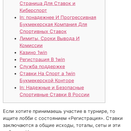
Страница Для Ставок и
Киберспорт
In: понадежнее И Прогрессивная
Букмекерская Компания Для
Спортивных Ставок
Лимиты, Сроки Вывода И
Комиссии
Казино 1win
Регистрация В 1win
Служба поддержке
Ставки На Спорт а 1win
Букмекерской Конторе
In: Надежные и Безопасные
Спортивные Ставки В России
Если хотите принимаешь участие в турнире, то
ищите лобби с состоянием «Регистрация». Ставки
заключаются а общие исходы, тоталы, сеты и эти