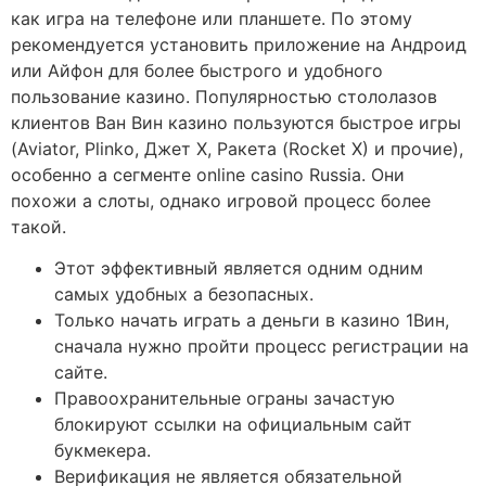
как игра на телефоне или планшете. По этому
рекомендуется установить приложение на Андроид
или Айфон для более быстрого и удобного
пользование казино. Популярностью стололазов
клиентов Ван Вин казино пользуются быстрое игры
(Aviator, Plinko, Джет Х, Ракета (Rocket Х) и прочие),
особенно а сегменте online casino Russia. Они
похожи а слоты, однако игровой процесс более
такой.
Этот эффективный является одним одним
самых удобных а безопасных.
Только начать играть а деньги в казино 1Вин,
сначала нужно пройти процесс регистрации на
сайте.
Правоохранительные ограны зачастую
блокируют ссылки на официальным сайт
букмекера.
Верификация не является обязательной